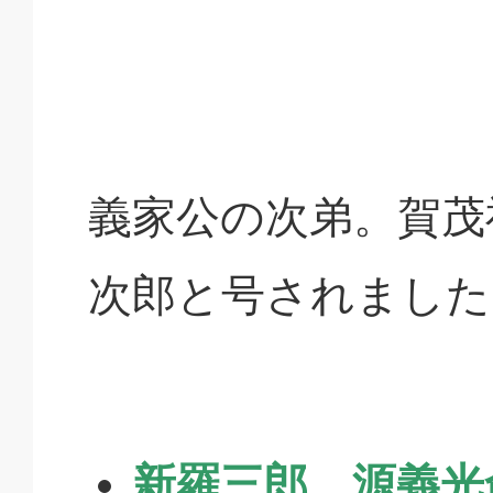
義家公の次弟。賀茂
次郎と号されました
新羅三郎 源義光