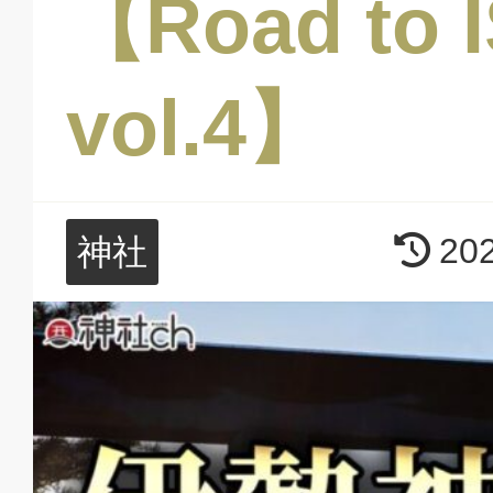
【Road to I
vol.4】
20
神社