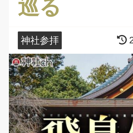
巡る
神社参拝