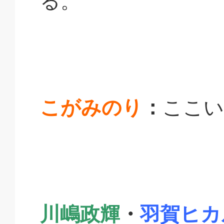
る。
こがみのり
：
ここい
川嶋政輝
・
羽賀ヒカ