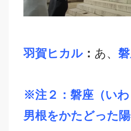
羽賀ヒカル
：
あ、
磐
※注２：磐座（いわ
男根をかたどった陽