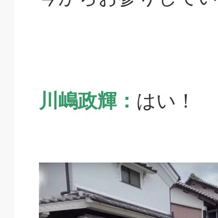
川嶋政輝：
はい！