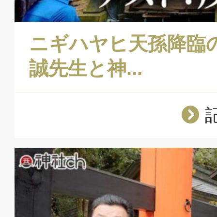
ニギハヤヒ天孫降臨
誠先生と神...