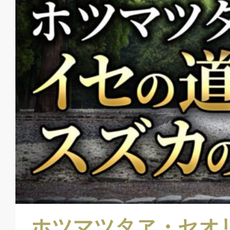
ホツマツタヱ・セオリツ