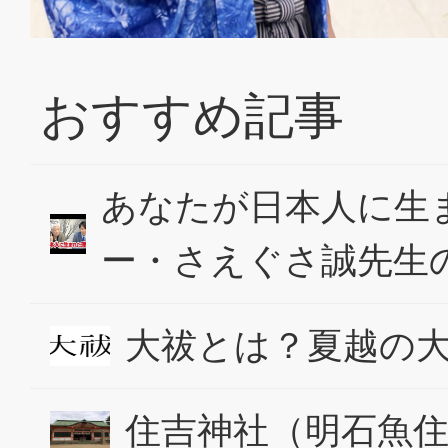
おすすめ記事
あなたが日本人に生
ー・さえぐさ誠先生
大祓とは？夏越の
住吉神社（明石魚