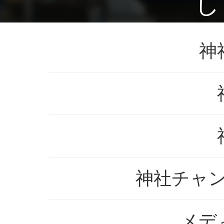
し
神
神社チャンネ
メデ