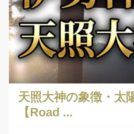
天照大神の象徴・太
【Road ...