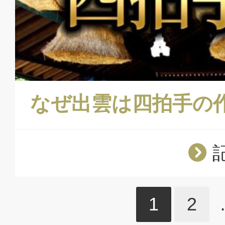
なぜ出雲は四拍手の
1
2