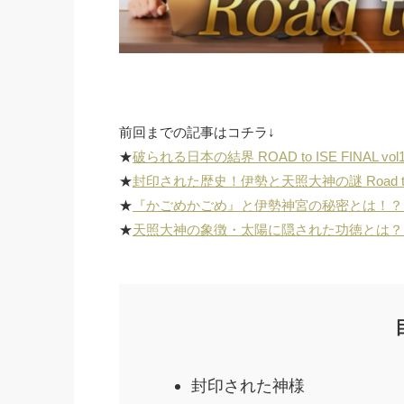
前回までの記事はコチラ↓
★
破られる日本の結界 ROAD to ISE FINAL vol
★
封印された歴史！伊勢と天照大神の謎 Road to ISE 
★
『かごめかごめ』と伊勢神宮の秘密とは！？Road to 
★
天照大神の象徴・太陽に隠された功徳とは？【Road to
封印された神様