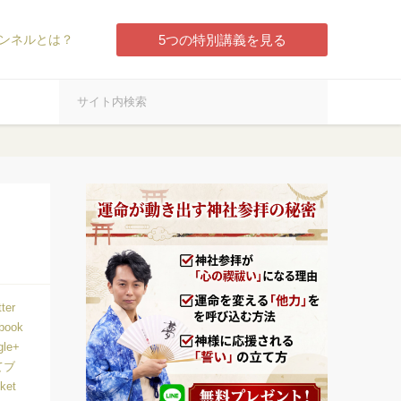
ンネルとは？
5つの特別講義を見る
tter
book
gle+
てブ
ket