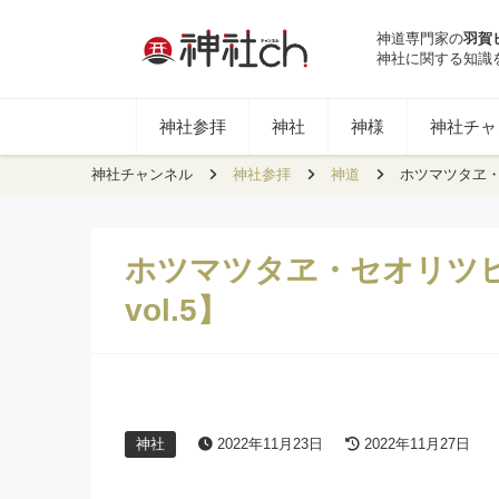
神道専門家の
羽賀
神社に関する知識
神社参拝
神社
神様
神社チャン
神社チャンネル
神社参拝
神道
ホツマツタヱ・セオ
ホツマツタヱ・セオリツヒメの教
vol.5】
神社
2022年11月23日
2022年11月27日