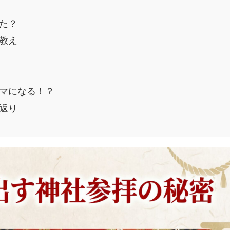
た？
教え
マになる！？
返り