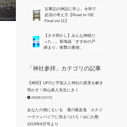
古事記の神話に学ぶ、令和で
必須の考え方【Road to ISE
Final vol.11】
【タネ明かし】みんな神様だ
った…。新海誠「すずめの戸
締まり」衝撃の裏側。
「神社参拝」カテゴリの記事
【神回】UFOと宇宙人と神社の真実を解き
明かす！秋山眞人先生にきく
2026年2月27日
あなたの側にもいる 運の吸血鬼 エナジ
ーヴァンパイアに気をつけろ！ゆにわ塾
2018年8月号より