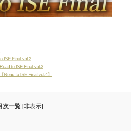
1
Final vol.2
ISE Final vol.3
 ISE Final vol.4】
目次一覧
[
非表示
]