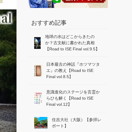
NE
おすすめ記事
地球の水はどこからきたの
か？古文献に書かれた真相
【Road to ISE Final vol.9.5】
日本最古の神話『ホツマツタ
エ』の教え【Road to ISE
Final vol.8.5】
意識進化のステージを言霊か
らひも解く【Road to ISE
Final vol.12】
住吉大社（大阪）【参拝レ
ポート】