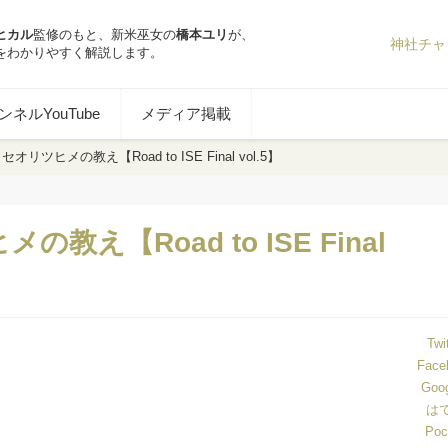
ヒカル
監修のもと、新米巫女の
橋本ユリ
が、
神社チャ
をわかりやすく解説します。
ネルYouTube
メディア掲載
リツヒメの教え【Road to ISE Final vol.5】
え【Road to ISE Final
Twi
Face
Goo
は
Poc