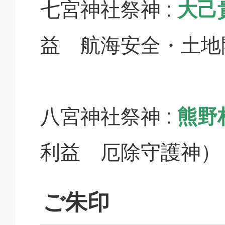
七宮神社祭神 :
大己
益 航海安全・土地
八宮神社祭神 :
熊野
利益 厄除守護神）
ご朱印