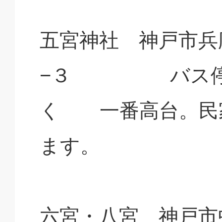
五宮神社 神戸市兵
−３ バス停五
く 一番高台。民
ます。
六宮・八宮 神戸市