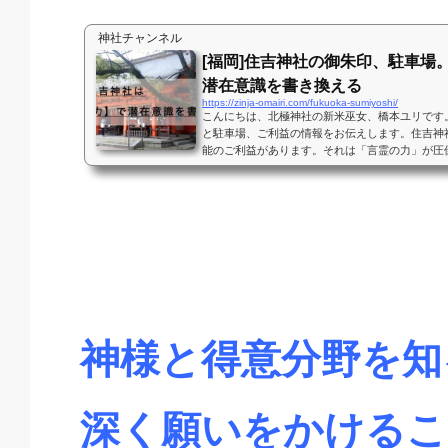
神社チャンネル
[福岡]住吉神社の御朱印、駐車場
潜在意識を書き換える
https://zinja-omairi.com/fukuoka-sumiyoshi/
こんにちは、北極神社の新米巫女、橋本ユリです
と駐車場、ご利益の情報をお伝えします。住吉神
能のご利益があります。それは「言霊の力」が圧
事のタイトルに書いた通り、潜在意識を書き換...
神様と得意分野を知
深く願いをかけるこ