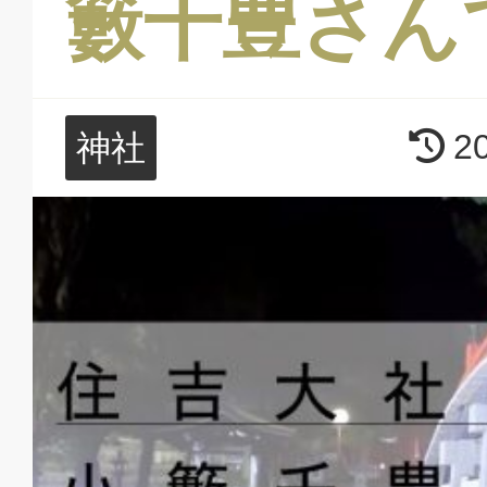
籔千豊さん
2
神社