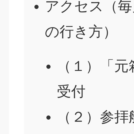
アクセス（毎
の行き方）
（１）「元
受付
（２）参拝