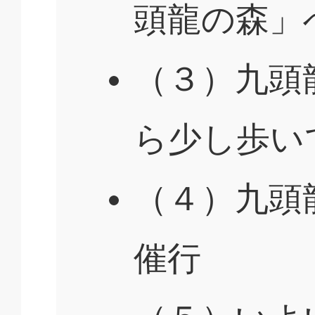
頭龍の森」
（３）九頭
ら少し歩い
（４）九頭
催行