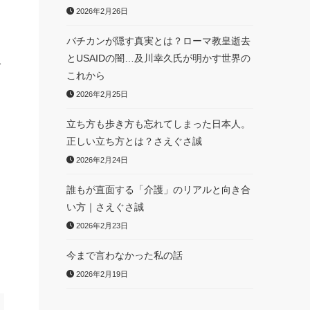
2026年2月26日
バチカンが隠す真実とは？ローマ教皇逝去
とUSAIDの闇…及川幸久氏が明かす世界の
で
これから
2026年2月25日
立ち方も歩き方も忘れてしまった日本人。
正しい立ち方とは？さえぐさ誠
2026年2月24日
誰もが直面する「介護」のリアルと向き合
い方｜さえぐさ誠
2026年2月23日
今まで言わなかった私の話
2026年2月19日