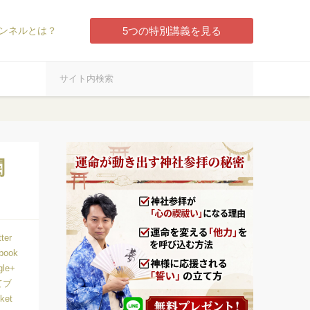
ンネルとは？
5つの特別講義を見る
関
tter
book
gle+
てブ
ket