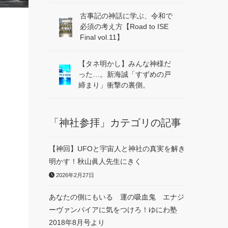
古事記の神話に学ぶ、令和で
必須の考え方【Road to ISE
Final vol.11】
【タネ明かし】みんな神様だ
った…。新海誠「すずめの戸
締まり」衝撃の裏側。
「神社参拝」カテゴリの記事
【神回】UFOと宇宙人と神社の真実を解き
明かす！秋山眞人先生にきく
2026年2月27日
あなたの側にもいる 運の吸血鬼 エナジ
ーヴァンパイアに気をつけろ！ゆにわ塾
2018年8月号より