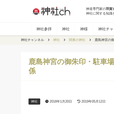
神道専門家の
羽賀
神社に関する知識
神社参拝
神社
神様
神社チャン
神社チャンネル
神社
関東の神社
鹿島神宮の
鹿島神宮の御朱印・駐車
係
神社
2018年1月20日
2019年05月12日