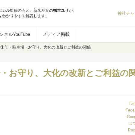
ヒカル
監修のもと、新米巫女の
橋本ユリ
が、
神社チャ
をわかりやすく解説します。
ネルYouTube
メディア掲載
御朱印・駐車場・お守り、大化の改新とご利益の関係
場・お守り、大化の改新とご利益の
Twi
Face
Goo
は
Poc