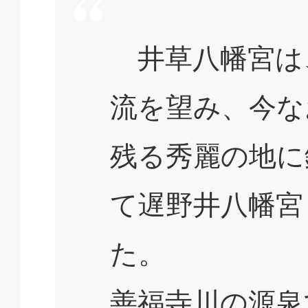
井草八幡宮は
流を望み、今な
残る秀麗の地に
て遅野井八幡宮
た。
善福寺川の源泉