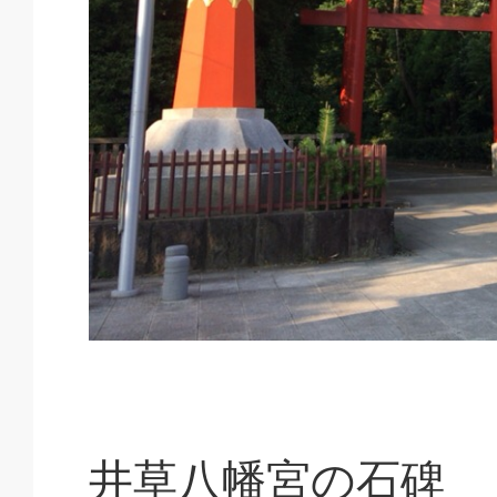
井草八幡宮の石碑