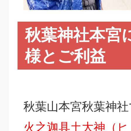
秋葉神社本宮
様とご利益
秋葉山本宮秋葉神社
火之迦具土大神（ヒ