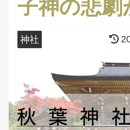
子神の悲劇
2
神社