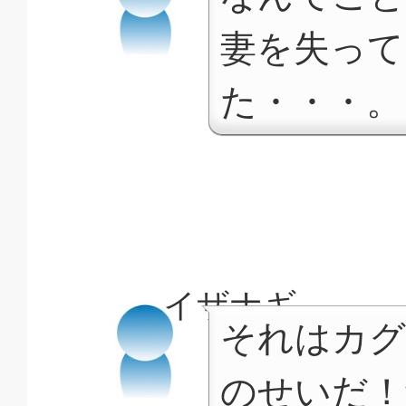
妻を失って
た・・・。
イザナギ
それはカグ
のせいだ！