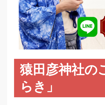
猿田彦神社の
らき」