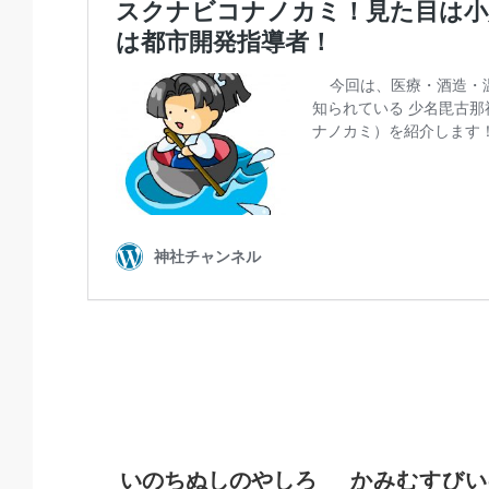
いのちぬしのやしろ
かみむすびい