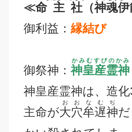
≪
命主社
（
神魂伊
御利益：
縁結び
かみむすびのかみ
御祭神：
神皇産霊神
神皇産霊神は、造化
おおなむぢ
主命が
大穴牟遅神
だ