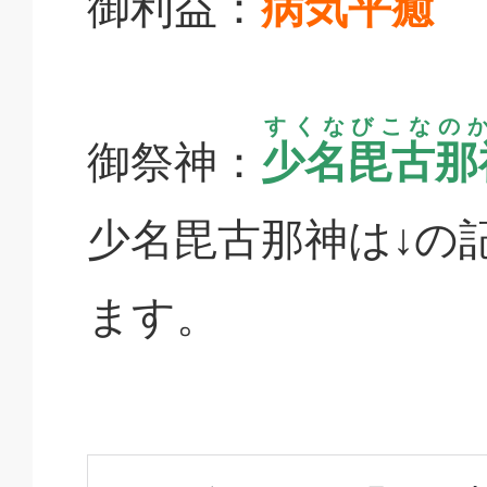
御利益：
病気平癒
すくなびこなの
御祭神：
少名毘古那
少名毘古那神は↓の
ます。