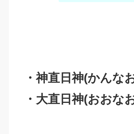
・神直日神(かんな
・大直日神(おおな