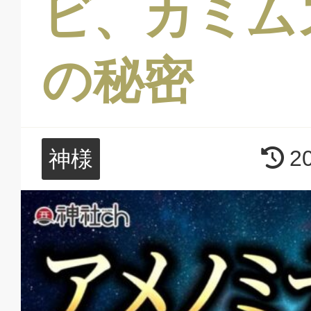
ビ、カミム
の秘密
2
神様