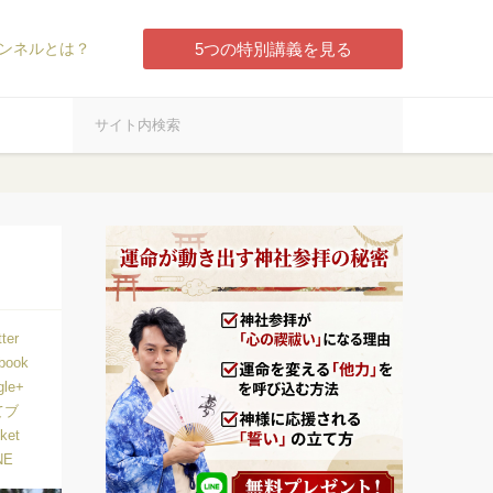
ンネルとは？
5つの特別講義を見る
tter
book
gle+
てブ
ket
NE