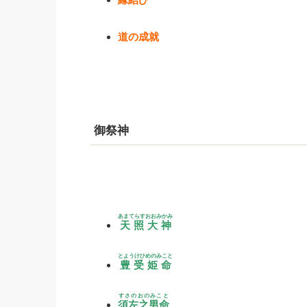
道の成就
御祭神
あまてらすおおみかみ
天照大神
とようけひめのみこと
豊受姫命
すさのおのみこと
須左之男命