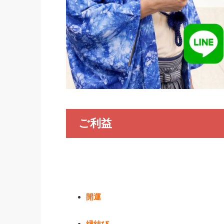
ご利益
開運
縁結び