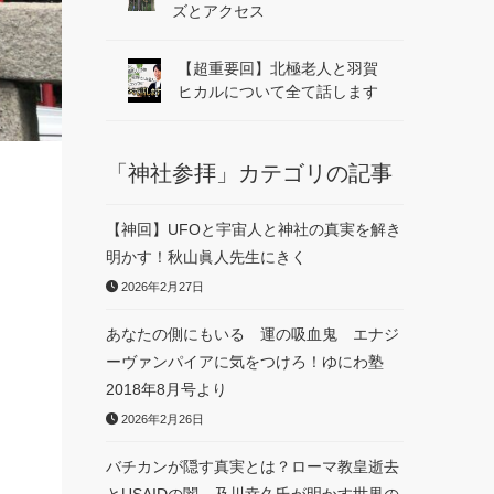
ズとアクセス
【超重要回】北極老人と羽賀
ヒカルについて全て話します
「神社参拝」カテゴリの記事
【神回】UFOと宇宙人と神社の真実を解き
明かす！秋山眞人先生にきく
2026年2月27日
あなたの側にもいる 運の吸血鬼 エナジ
ーヴァンパイアに気をつけろ！ゆにわ塾
2018年8月号より
2026年2月26日
バチカンが隠す真実とは？ローマ教皇逝去