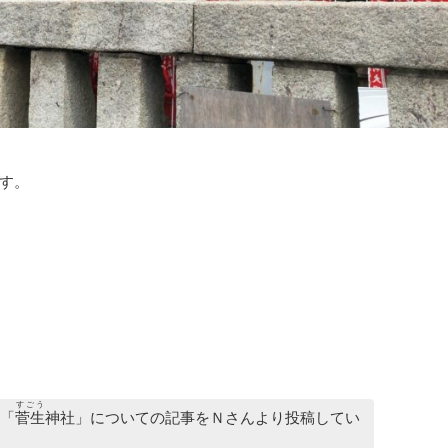
す。
すごう
「
菅生
神社」についての記事をＮさんより投稿してい