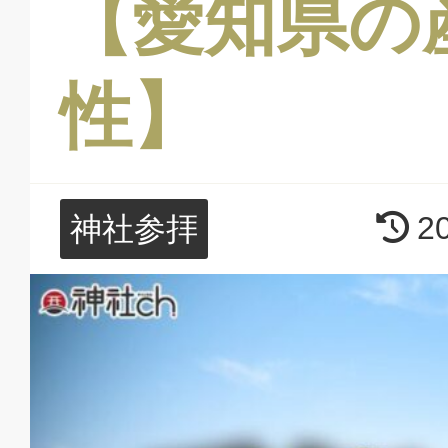
【愛知県の
性】
2
神社参拝