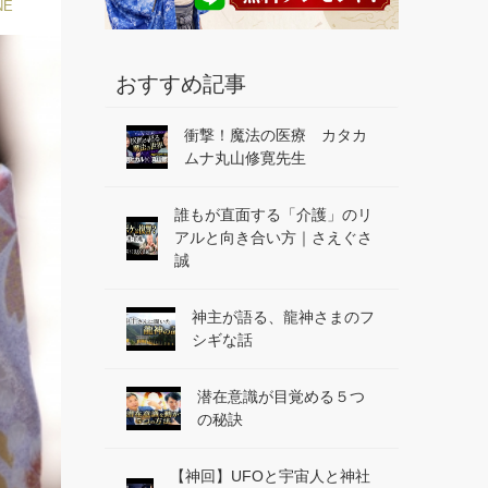
NE
おすすめ記事
衝撃！魔法の医療 カタカ
ムナ丸山修寛先生
誰もが直面する「介護」のリ
アルと向き合い方｜さえぐさ
誠
神主が語る、龍神さまのフ
シギな話
潜在意識が目覚める５つ
の秘訣
【神回】UFOと宇宙人と神社