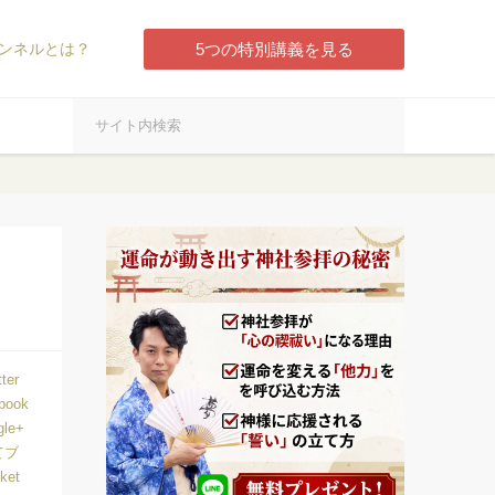
ンネルとは？
5つの特別講義を見る
）
tter
book
gle+
てブ
ket