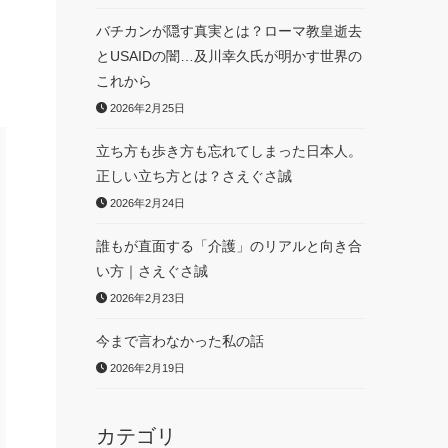
お
バチカンが隠す真実とは？ローマ教皇逝去
とUSAIDの闇…及川幸久氏が明かす世界の
これから
2026年2月25日
立ち方も歩き方も忘れてしまった日本人。
正しい立ち方とは？さえぐさ誠
2026年2月24日
誰もが直面する「介護」のリアルと向き合
い方｜さえぐさ誠
2026年2月23日
今まで言わなかった私の話
2026年2月19日
カテゴリ