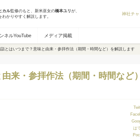
ヒカル
監修のもと、新米巫女の
橋本ユリ
が、
神社チャ
をわかりやすく解説します。
ネルYouTube
メディア掲載
初詣とはいつまで？意味と由来・参拝作法（期間・時間など）を解説します
と由来・参拝作法（期間・時間など
Twi
Face
Goo
は
Poc