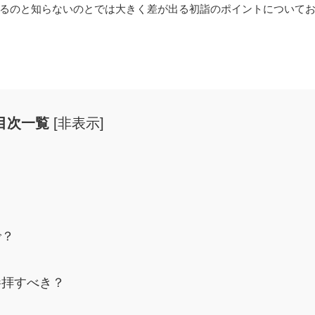
るのと知らないのとでは大きく差が出る初詣のポイントについて
目次一覧
[
非表示
]
で？
参拝すべき？