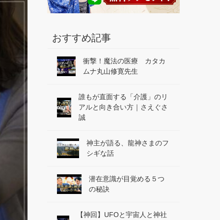
おすすめ記事
衝撃！魔法の医療 カタカ
ムナ丸山修寛先生
誰もが直面する「介護」のリ
アルと向き合い方｜さえぐさ
誠
神主が語る、龍神さまのフ
シギな話
潜在意識が目覚める５つ
の秘訣
【神回】UFOと宇宙人と神社