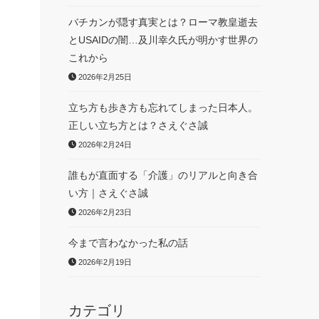
バチカンが隠す真実とは？ローマ教皇逝去
とUSAIDの闇…及川幸久氏が明かす世界の
これから
2026年2月25日
立ち方も歩き方も忘れてしまった日本人。
正しい立ち方とは？さえぐさ誠
2026年2月24日
誰もが直面する「介護」のリアルと向き合
い方｜さえぐさ誠
2026年2月23日
し
今まで言わなかった私の話
2026年2月19日
カテゴリ