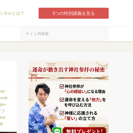
ンネルとは？
5つの特別講義を見る
tter
book
gle+
てブ
ket
NE