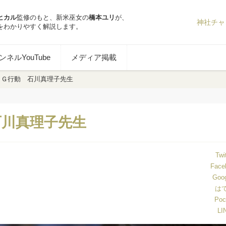
ヒカル
監修のもと、新米巫女の
橋本ユリ
が、
神社チャ
をわかりやすく解説します。
ネルYouTube
メディア掲載
ＮＧ行動 石川真理子先生
石川真理子先生
Twi
Face
Goo
は
Poc
LI