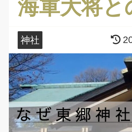
海軍大将と
2
神社