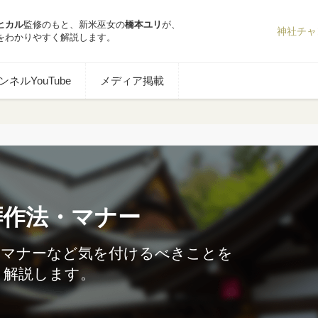
ヒカル
監修のもと、新米巫女の
橋本ユリ
が、
神社チャ
をわかりやすく解説します。
ネルYouTube
メディア掲載
拝作法・マナー
やマナーなど気を付けるべきことを
解説します。