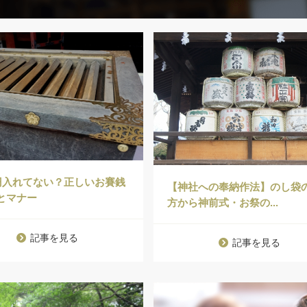
0円入れてない？正しいお賽銭
【神社への奉納作法】のし袋
とマナー
方から神前式・お祭の...
記事を見る
記事を見る