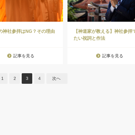
【神道家が教える】神社参拝
の神社参拝はNG？その理由
たい祝詞と作法
記事を見る
記事を見る
1
2
3
4
次へ