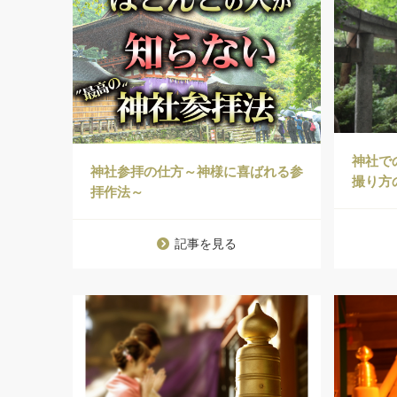
神社で
神社参拝の仕方～神様に喜ばれる参
撮り方の
拝作法～
記事を見る