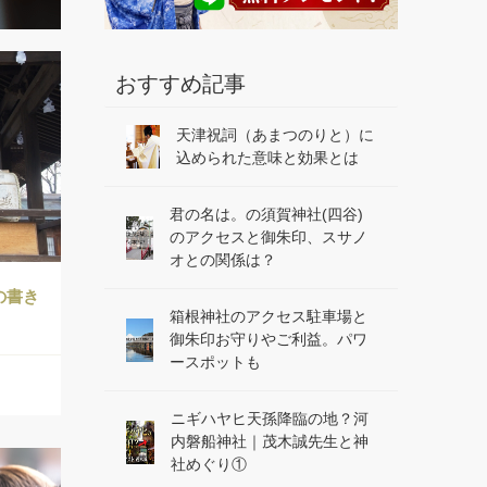
おすすめ記事
天津祝詞（あまつのりと）に
込められた意味と効果とは
君の名は。の須賀神社(四谷)
のアクセスと御朱印、スサノ
オとの関係は？
の書き
箱根神社のアクセス駐車場と
御朱印お守りやご利益。パワ
ースポットも
ニギハヤヒ天孫降臨の地？河
内磐船神社｜茂木誠先生と神
社めぐり①