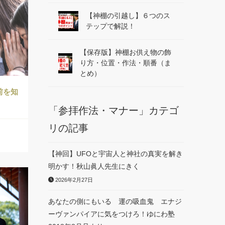
【神棚の引越し】６つのス
テップで解説！
【保存版】神棚お供え物の飾
り方・位置・作法・順番（ま
とめ）
前を知
「参拝作法・マナー」カテゴ
リの記事
【神回】UFOと宇宙人と神社の真実を解き
明かす！秋山眞人先生にきく
2026年2月27日
あなたの側にもいる 運の吸血鬼 エナジ
ーヴァンパイアに気をつけろ！ゆにわ塾