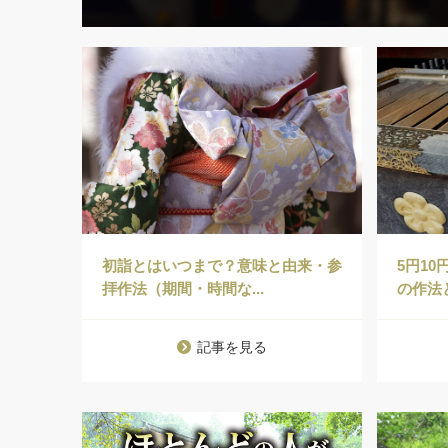
初詣とはいつまで？意味と由来・参
5円1
拝作法（期間・時間な...
の作法
記事を見る