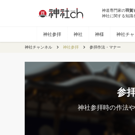
神道専門家の
羽賀
神社に関する知識
神社参拝
神社
神様
神社チャン
神社チャンネル
神社参拝
参拝作法・マナー
参
神社参拝時の作法