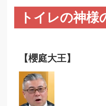
トイレの神様
【櫻庭大王】