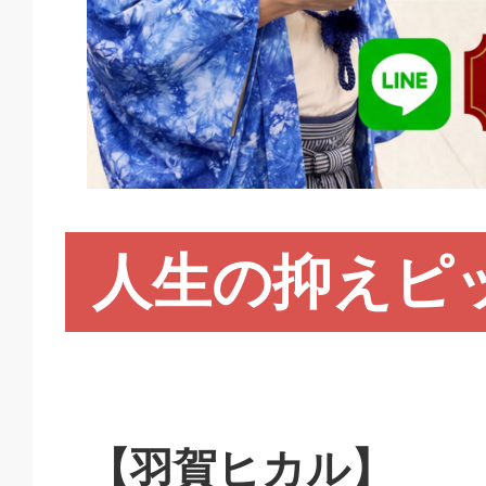
人生の抑えピ
【羽賀ヒカル】