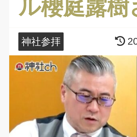
ル櫻庭露樹
2
神社参拝