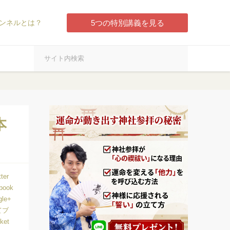
ンネルとは？
5つの特別講義を見る
本
tter
book
gle+
てブ
ket