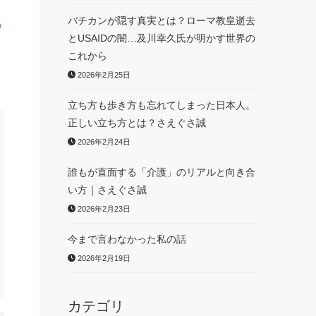
バチカンが隠す真実とは？ローマ教皇逝去
智
とUSAIDの闇…及川幸久氏が明かす世界の
これから
2026年2月25日
立ち方も歩き方も忘れてしまった日本人。
正しい立ち方とは？さえぐさ誠
2026年2月24日
誰もが直面する「介護」のリアルと向き合
い方｜さえぐさ誠
2026年2月23日
今まで言わなかった私の話
2026年2月19日
カテゴリ