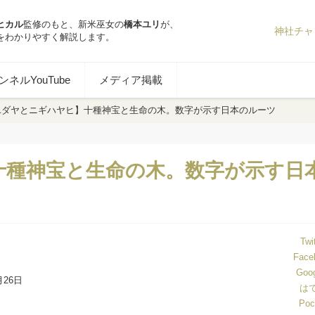
ヒカル
監修のもと、新米巫女の
橋本ユリ
が、
神社チャ
をわかりやすく解説します。
ネルYouTube
メディア掲載
ユダヤとニギハヤヒ】十種神宝と生命の木。数字が示す日本のルーツ
十種神宝と生命の木。数字が示す日
Twi
Face
Goo
月26日
は
Poc