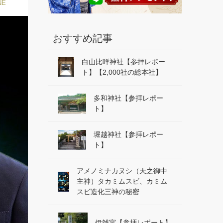
NE
おすすめ記事
白山比咩神社【参拝レポー
ト】【2,000社の総本社】
多和神社【参拝レポー
ト】
堀越神社【参拝レポー
ト】
アメノミナカヌシ（天之御中
主神）タカミムスビ、カミム
スビ造化三神の秘密
伊雑宮【参拝レポート】