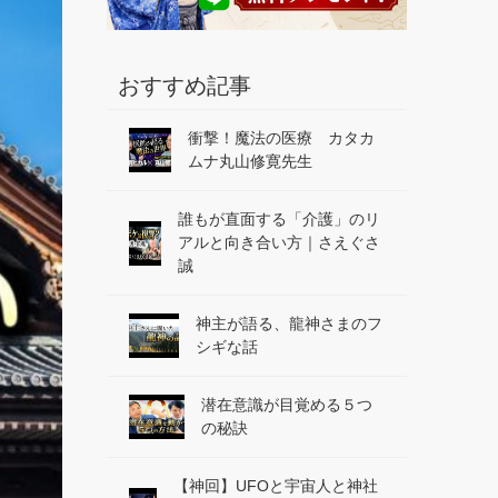
おすすめ記事
衝撃！魔法の医療 カタカ
ムナ丸山修寛先生
誰もが直面する「介護」のリ
アルと向き合い方｜さえぐさ
誠
神主が語る、龍神さまのフ
シギな話
潜在意識が目覚める５つ
の秘訣
【神回】UFOと宇宙人と神社