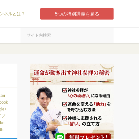
ンネルとは？
5つの特別講義を見る
tter
book
gle+
てブ
ket
NE