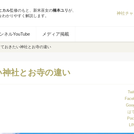
ヒカル
監修のもと、新米巫女の
橋本ユリ
が、
神社チャ
をわかりやすく解説します。
ネルYouTube
メディア掲載
っておきたい神社とお寺の違い
い神社とお寺の違い
Twi
Face
Goo
は
Poc
LI